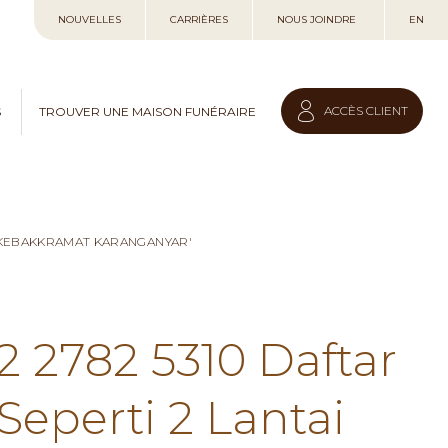
Allez
NOUVELLES
CARRIÈRES
NOUS JOINDRE
EN
au
contenu
ACCÈS CLIENT
S
TROUVER UNE MAISON FUNÉRAIRE
I KEBAKKRAMAT KARANGANYAR'
2 2782 5310 Daftar
eperti 2 Lantai