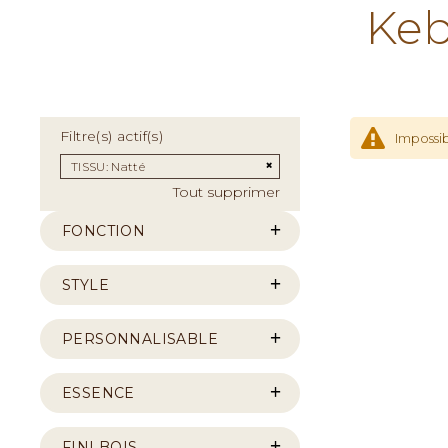
Keb
Filtre(s) actif(s)
Impossib
Supprimer cet Élément
TISSU
Natté
Tout supprimer
FONCTION
STYLE
PERSONNALISABLE
ESSENCE
FINI BOIS