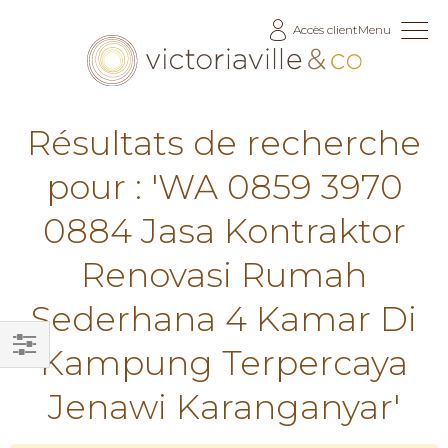
Allez
Accès client
Menu
au
contenu
Résultats de recherche
pour : 'WA 0859 3970
0884 Jasa Kontraktor
Renovasi Rumah
Sederhana 4 Kamar Di
Kampung Terpercaya
Filtrer
Jenawi Karanganyar'
par