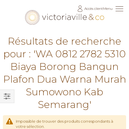
Allez
Accès client
Menu
au
contenu
Résultats de recherche
pour : 'WA 0812 2782 5310
Biaya Borong Bangun
Plafon Dua Warna Murah
Sumowono Kab
Semarang'
Filtrer
par
Impossible de trouver des produits correspondants à
votre sélection.