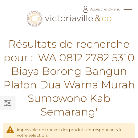
Allez
Accès client
Menu
au
contenu
Résultats de recherche
pour : 'WA 0812 2782 5310
Biaya Borong Bangun
Plafon Dua Warna Murah
Sumowono Kab
Semarang'
Filtrer
par
Impossible de trouver des produits correspondants à
votre sélection.