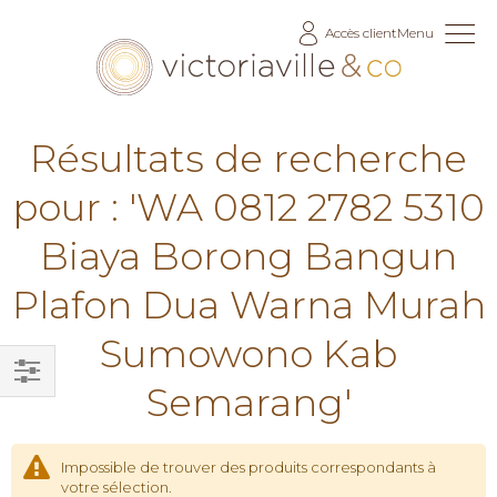
Allez
Accès client
Menu
au
contenu
Résultats de recherche
pour : 'WA 0812 2782 5310
Biaya Borong Bangun
Plafon Dua Warna Murah
Sumowono Kab
Semarang'
Filtrer
par
Impossible de trouver des produits correspondants à
votre sélection.