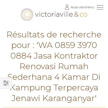
Allez
Accès client
Menu
au
contenu
Résultats de recherche
pour : 'WA 0859 3970
0884 Jasa Kontraktor
Renovasi Rumah
Sederhana 4 Kamar Di
Kampung Terpercaya
Filtrer
Jenawi Karanganyar'
par