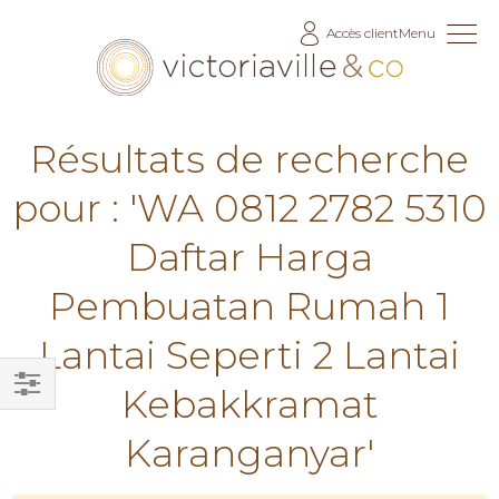
Allez
Accès client
Menu
au
contenu
Résultats de recherche
pour : 'WA 0812 2782 5310
Daftar Harga
Pembuatan Rumah 1
Lantai Seperti 2 Lantai
Kebakkramat
Filtrer
Karanganyar'
par