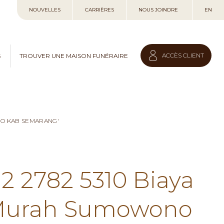
Allez
NOUVELLES
CARRIÈRES
NOUS JOINDRE
EN
au
contenu
ACCÈS CLIENT
S
TROUVER UNE MAISON FUNÉRAIRE
NO KAB SEMARANG'
12 2782 5310 Biaya
 Murah Sumowono