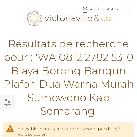
Allez
Accès client
Menu
au
contenu
Résultats de recherche
pour : 'WA 0812 2782 5310
Biaya Borong Bangun
Plafon Dua Warna Murah
Sumowono Kab
Semarang'
Filtrer
par
Impossible de trouver des produits correspondants à
votre sélection.