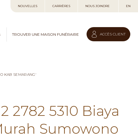
Allez
NOUVELLES
CARRIÈRES
NOUS JOINDRE
EN
au
contenu
ACCÈS CLIENT
S
TROUVER UNE MAISON FUNÉRAIRE
NO KAB SEMARANG'
12 2782 5310 Biaya
 Murah Sumowono