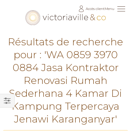
Allez
Accès client
Menu
au
contenu
Résultats de recherche
pour : 'WA 0859 3970
0884 Jasa Kontraktor
Renovasi Rumah
Sederhana 4 Kamar Di
Kampung Terpercaya
Filtrer
Jenawi Karanganyar'
par