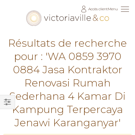
Allez
Accès client
Menu
au
contenu
Résultats de recherche
pour : 'WA 0859 3970
0884 Jasa Kontraktor
Renovasi Rumah
Sederhana 4 Kamar Di
Kampung Terpercaya
Filtrer
par
Jenawi Karanganyar'