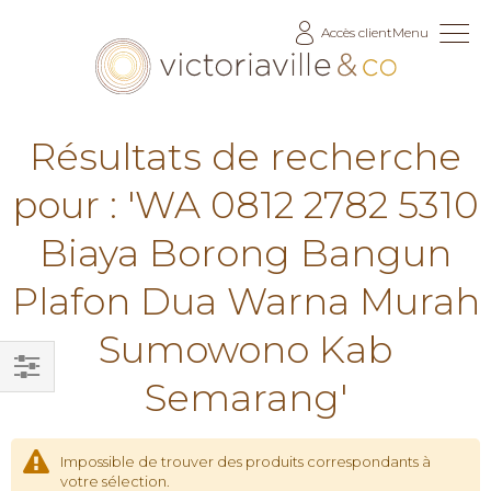
Allez
Accès client
Menu
au
contenu
Résultats de recherche
pour : 'WA 0812 2782 5310
Biaya Borong Bangun
Plafon Dua Warna Murah
Sumowono Kab
Semarang'
Filtrer
par
Impossible de trouver des produits correspondants à
votre sélection.