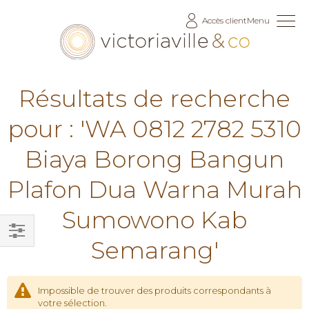
Allez
Accès client
Menu
au
contenu
Résultats de recherche
pour : 'WA 0812 2782 5310
Biaya Borong Bangun
Plafon Dua Warna Murah
Sumowono Kab
Semarang'
Filtrer
par
Impossible de trouver des produits correspondants à
votre sélection.