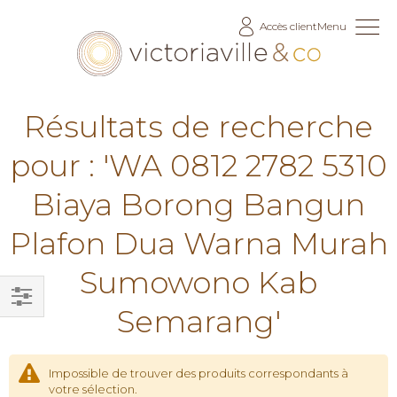
Allez
Accès client
Menu
au
contenu
Résultats de recherche
pour : 'WA 0812 2782 5310
Biaya Borong Bangun
Plafon Dua Warna Murah
Sumowono Kab
Semarang'
Filtrer
par
Impossible de trouver des produits correspondants à
votre sélection.