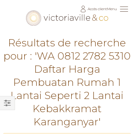
Allez
Accès client
Menu
au
contenu
Résultats de recherche
pour : 'WA 0812 2782 5310
Daftar Harga
Pembuatan Rumah 1
Lantai Seperti 2 Lantai
Kebakkramat
Filtrer
Karanganyar'
par