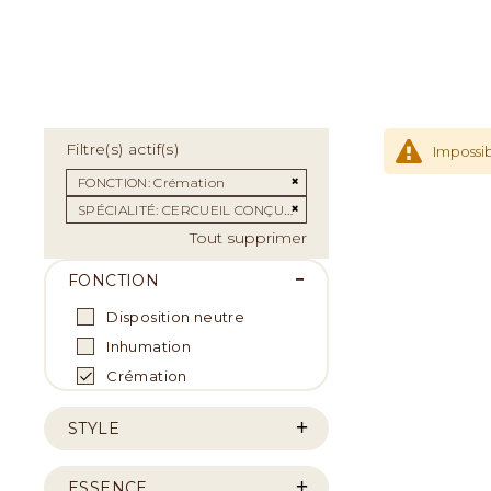
Filtre(s) actif(s)
Impossib
Supprimer cet Élément
FONCTION
Crémation
Supprimer cet Élément
SPÉCIALITÉ
CERCUEIL CONÇU POUR LA CRÉMATION
Tout supprimer
FONCTION
Disposition neutre
Inhumation
Crémation
STYLE
ESSENCE