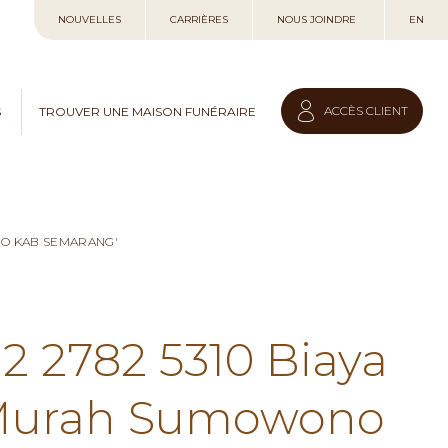
Allez
NOUVELLES
CARRIÈRES
NOUS JOINDRE
EN
au
contenu
ACCÈS CLIENT
S
TROUVER UNE MAISON FUNÉRAIRE
NO KAB SEMARANG'
12 2782 5310 Biaya
 Murah Sumowono