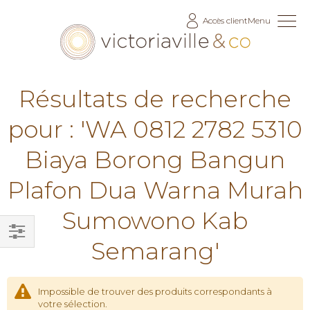
Allez
Accès client
Menu
au
contenu
Résultats de recherche
pour : 'WA 0812 2782 5310
Biaya Borong Bangun
Plafon Dua Warna Murah
Sumowono Kab
Semarang'
Filtrer
par
Impossible de trouver des produits correspondants à
votre sélection.