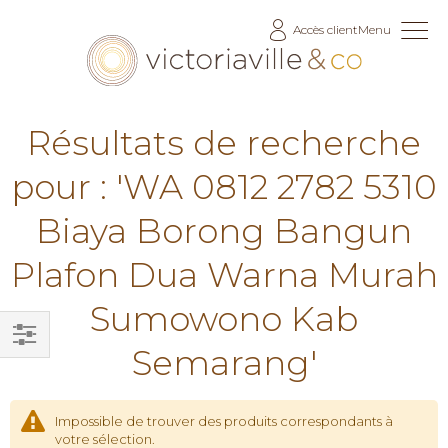
Allez
Accès client
Menu
au
contenu
Résultats de recherche
pour : 'WA 0812 2782 5310
Biaya Borong Bangun
Plafon Dua Warna Murah
Sumowono Kab
Semarang'
Filtrer
par
Impossible de trouver des produits correspondants à
votre sélection.