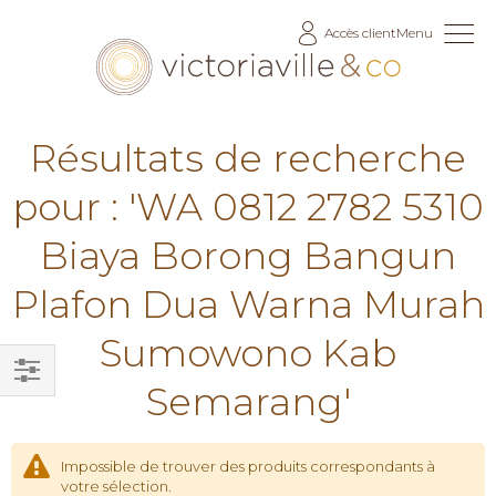
Allez
Accès client
Menu
au
contenu
Résultats de recherche
pour : 'WA 0812 2782 5310
Biaya Borong Bangun
Plafon Dua Warna Murah
Sumowono Kab
Semarang'
Filtrer
par
Impossible de trouver des produits correspondants à
votre sélection.