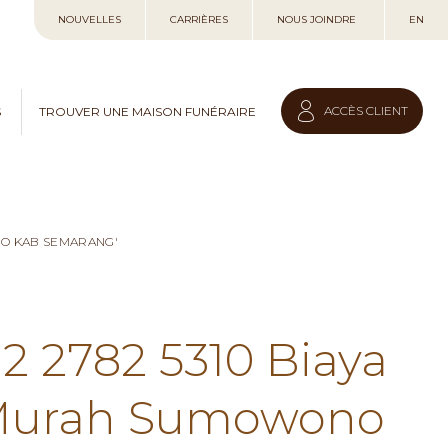
Allez
NOUVELLES
CARRIÈRES
NOUS JOINDRE
EN
au
contenu
ACCÈS CLIENT
S
TROUVER UNE MAISON FUNÉRAIRE
NO KAB SEMARANG'
12 2782 5310 Biaya
 Murah Sumowono