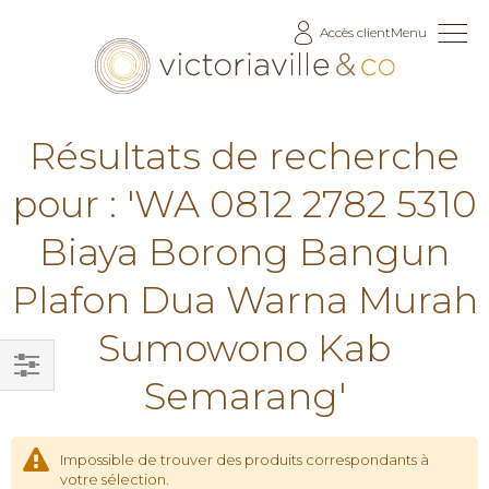
Allez
Accès client
Menu
au
contenu
Résultats de recherche
pour : 'WA 0812 2782 5310
Biaya Borong Bangun
Plafon Dua Warna Murah
Sumowono Kab
Semarang'
Filtrer
par
Impossible de trouver des produits correspondants à
votre sélection.