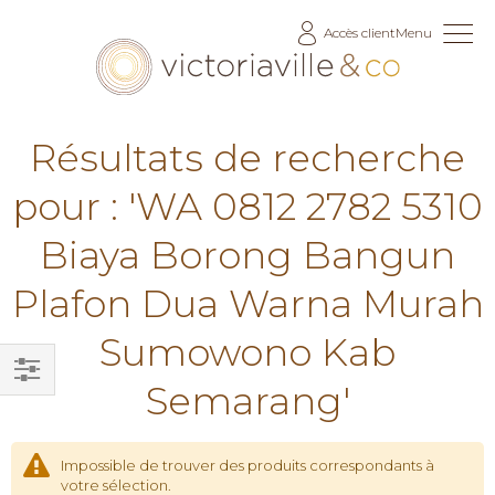
Allez
Accès client
Menu
au
contenu
Résultats de recherche
pour : 'WA 0812 2782 5310
Biaya Borong Bangun
Plafon Dua Warna Murah
Sumowono Kab
Semarang'
Filtrer
par
Impossible de trouver des produits correspondants à
votre sélection.