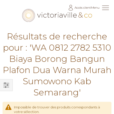
Allez
Accès client
Menu
au
contenu
Résultats de recherche
pour : 'WA 0812 2782 5310
Biaya Borong Bangun
Plafon Dua Warna Murah
Sumowono Kab
Semarang'
Filtrer
par
Impossible de trouver des produits correspondants à
votre sélection.