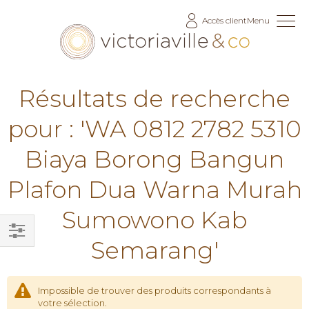
Allez
Accès client
Menu
au
contenu
Résultats de recherche
pour : 'WA 0812 2782 5310
Biaya Borong Bangun
Plafon Dua Warna Murah
Sumowono Kab
Semarang'
Filtrer
par
Impossible de trouver des produits correspondants à
votre sélection.