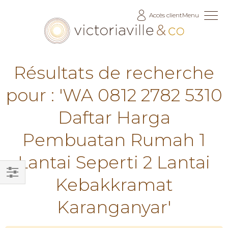
Allez
Accès client
Menu
au
contenu
Résultats de recherche
pour : 'WA 0812 2782 5310
Daftar Harga
Pembuatan Rumah 1
Lantai Seperti 2 Lantai
Kebakkramat
Filtrer
par
Karanganyar'