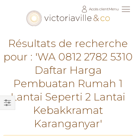
Allez
Accès client
Menu
au
contenu
Résultats de recherche
pour : 'WA 0812 2782 5310
Daftar Harga
Pembuatan Rumah 1
Lantai Seperti 2 Lantai
Kebakkramat
Filtrer
par
Karanganyar'