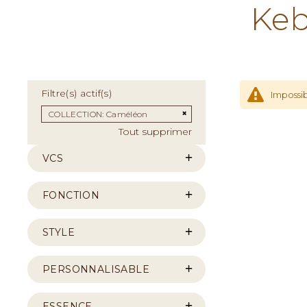
Keb
Filtre(s) actif(s)
Impossib
Supprimer cet Élément
COLLECTION
Caméléon
Tout supprimer
VCS
FONCTION
STYLE
PERSONNALISABLE
ESSENCE