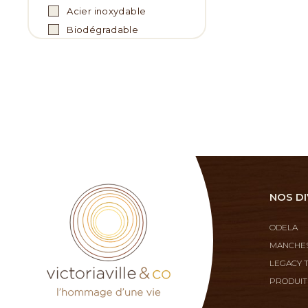
Acier inoxydable
Biodégradable
NOS DI
ODELA
MANCHES
LEGACY 
PRODUIT