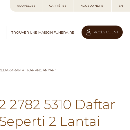
Allez
NOUVELLES
CARRIÈRES
NOUS JOINDRE
EN
au
contenu
ACCÈS CLIENT
S
TROUVER UNE MAISON FUNÉRAIRE
I KEBAKKRAMAT KARANGANYAR'
2 2782 5310 Daftar
eperti 2 Lantai