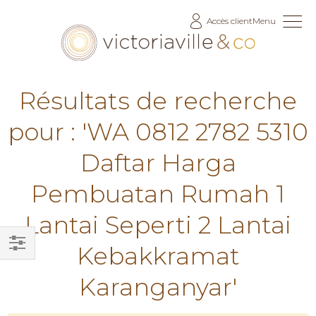
Allez
Accès client
Menu
au
contenu
Résultats de recherche
pour : 'WA 0812 2782 5310
Daftar Harga
Pembuatan Rumah 1
Lantai Seperti 2 Lantai
Kebakkramat
Filtrer
Karanganyar'
par