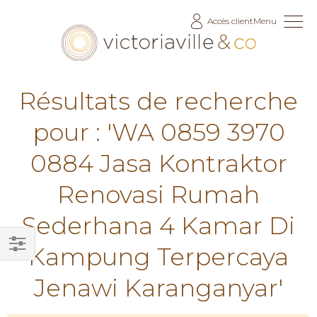
Allez
Accès client
Menu
au
contenu
Résultats de recherche
pour : 'WA 0859 3970
0884 Jasa Kontraktor
Renovasi Rumah
Sederhana 4 Kamar Di
Kampung Terpercaya
Filtrer
Jenawi Karanganyar'
par