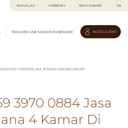
Allez
NOUVELLES
CARRIÈRES
NOUS JOINDRE
EN
au
contenu
ACCÈS CLIENT
S
TROUVER UNE MAISON FUNÉRAIRE
I KAMPUNG TERPERCAYA JENAWI KARANGANYAR'
59 3970 0884 Jasa
hana 4 Kamar Di