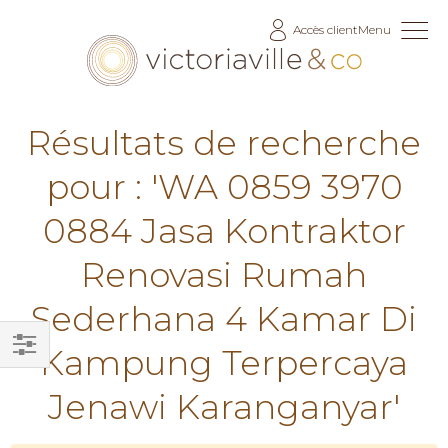
Allez
Accès client
Menu
au
contenu
Résultats de recherche
pour : 'WA 0859 3970
0884 Jasa Kontraktor
Renovasi Rumah
Sederhana 4 Kamar Di
Kampung Terpercaya
Filtrer
Jenawi Karanganyar'
par