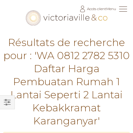
Allez
Accès client
Menu
au
contenu
Résultats de recherche
pour : 'WA 0812 2782 5310
Daftar Harga
Pembuatan Rumah 1
Lantai Seperti 2 Lantai
Kebakkramat
Filtrer
Karanganyar'
par