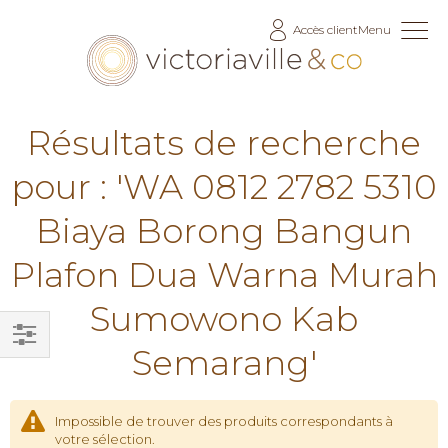
Allez
Accès client
Menu
au
contenu
Résultats de recherche
pour : 'WA 0812 2782 5310
Biaya Borong Bangun
Plafon Dua Warna Murah
Sumowono Kab
Semarang'
Filtrer
par
Impossible de trouver des produits correspondants à
votre sélection.