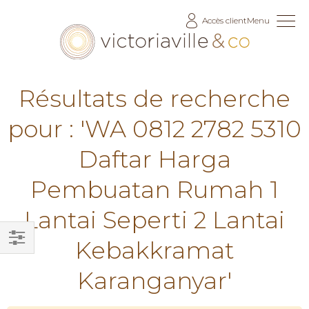
Allez
Accès client
Menu
au
contenu
Résultats de recherche
pour : 'WA 0812 2782 5310
Daftar Harga
Pembuatan Rumah 1
Lantai Seperti 2 Lantai
Kebakkramat
Filtrer
Karanganyar'
par