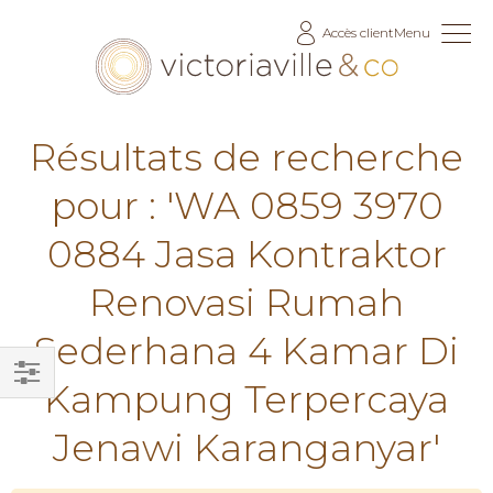
Allez
Accès client
Menu
au
contenu
Résultats de recherche
pour : 'WA 0859 3970
0884 Jasa Kontraktor
Renovasi Rumah
Sederhana 4 Kamar Di
Kampung Terpercaya
Filtrer
par
Jenawi Karanganyar'