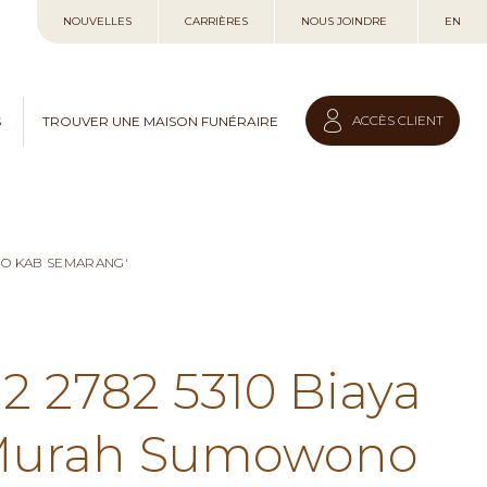
Allez
NOUVELLES
CARRIÈRES
NOUS JOINDRE
EN
au
contenu
ACCÈS CLIENT
S
TROUVER UNE MAISON FUNÉRAIRE
NO KAB SEMARANG'
12 2782 5310 Biaya
 Murah Sumowono