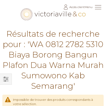
Allez
Accès client
Menu
au
contenu
Résultats de recherche
pour : 'WA 0812 2782 5310
Biaya Borong Bangun
Plafon Dua Warna Murah
Sumowono Kab
Semarang'
Filtrer
par
Impossible de trouver des produits correspondants à
votre sélection.