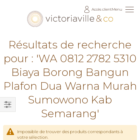
Allez
Accès client
Menu
au
contenu
Résultats de recherche
pour : 'WA 0812 2782 5310
Biaya Borong Bangun
Plafon Dua Warna Murah
Sumowono Kab
Semarang'
Filtrer
par
Impossible de trouver des produits correspondants à
votre sélection.