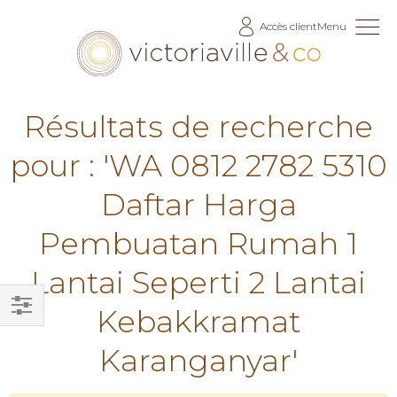
Allez
Accès client
Menu
au
contenu
Résultats de recherche
pour : 'WA 0812 2782 5310
Daftar Harga
Pembuatan Rumah 1
Lantai Seperti 2 Lantai
Kebakkramat
Filtrer
Karanganyar'
par