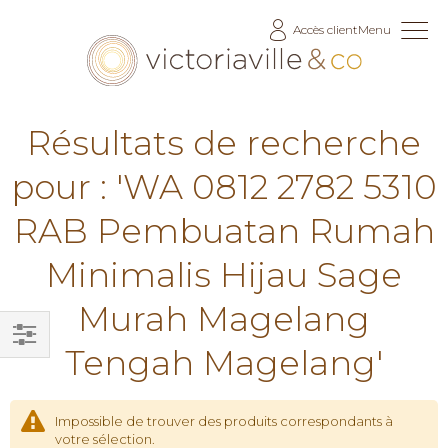
Allez
Accès client
Menu
au
contenu
Résultats de recherche
pour : 'WA 0812 2782 5310
RAB Pembuatan Rumah
Minimalis Hijau Sage
Murah Magelang
Tengah Magelang'
Filtrer
par
Impossible de trouver des produits correspondants à
votre sélection.