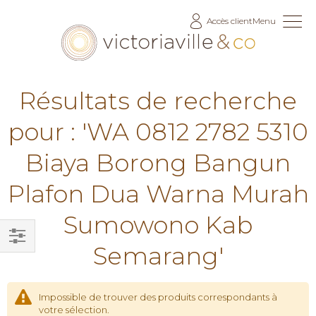
Allez
Accès client
Menu
au
contenu
Résultats de recherche
pour : 'WA 0812 2782 5310
Biaya Borong Bangun
Plafon Dua Warna Murah
Sumowono Kab
Semarang'
Filtrer
par
Impossible de trouver des produits correspondants à
votre sélection.