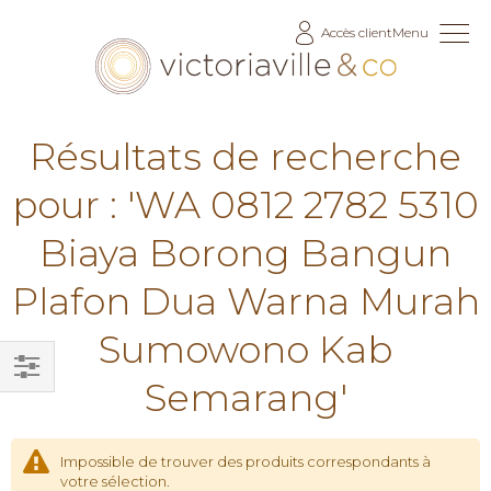
Allez
Accès client
Menu
au
contenu
Résultats de recherche
pour : 'WA 0812 2782 5310
Biaya Borong Bangun
Plafon Dua Warna Murah
Sumowono Kab
Semarang'
Filtrer
par
Impossible de trouver des produits correspondants à
votre sélection.