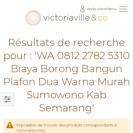
Allez
Accès client
Menu
au
contenu
Résultats de recherche
pour : 'WA 0812 2782 5310
Biaya Borong Bangun
Plafon Dua Warna Murah
Sumowono Kab
Semarang'
Filtrer
par
Impossible de trouver des produits correspondants à
votre sélection.