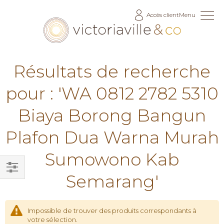
Allez
Accès client
Menu
au
contenu
Résultats de recherche
pour : 'WA 0812 2782 5310
Biaya Borong Bangun
Plafon Dua Warna Murah
Sumowono Kab
Semarang'
Filtrer
par
Impossible de trouver des produits correspondants à
votre sélection.