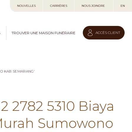
Allez
NOUVELLES
CARRIÈRES
NOUS JOINDRE
EN
au
contenu
ACCÈS CLIENT
S
TROUVER UNE MAISON FUNÉRAIRE
NO KAB SEMARANG'
12 2782 5310 Biaya
 Murah Sumowono