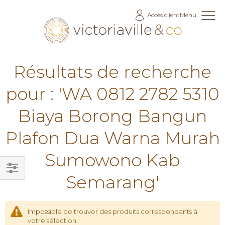
Allez
Accès client
Menu
au
contenu
Résultats de recherche
pour : 'WA 0812 2782 5310
Biaya Borong Bangun
Plafon Dua Warna Murah
Sumowono Kab
Semarang'
Filtrer
par
Impossible de trouver des produits correspondants à
votre sélection.