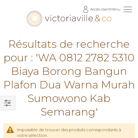
Allez
Accès client
Menu
au
contenu
Résultats de recherche
pour : 'WA 0812 2782 5310
Biaya Borong Bangun
Plafon Dua Warna Murah
Sumowono Kab
Semarang'
Filtrer
par
Impossible de trouver des produits correspondants à
votre sélection.