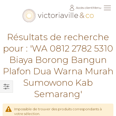
Allez
Accès client
Menu
au
contenu
Résultats de recherche
pour : 'WA 0812 2782 5310
Biaya Borong Bangun
Plafon Dua Warna Murah
Sumowono Kab
Semarang'
Filtrer
par
Impossible de trouver des produits correspondants à
votre sélection.