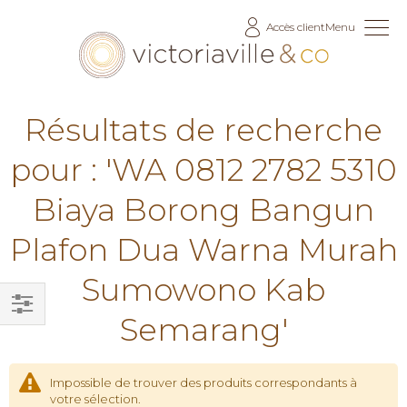
Allez
Accès client
Menu
au
contenu
Résultats de recherche
pour : 'WA 0812 2782 5310
Biaya Borong Bangun
Plafon Dua Warna Murah
Sumowono Kab
Semarang'
Filtrer
par
Impossible de trouver des produits correspondants à
votre sélection.